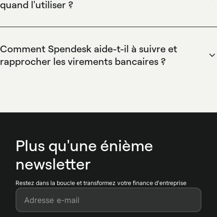
quand l'utiliser ?
d'approbation qui évitent les virements manuels, tout en
Un virement SEPA instantané est un transfert crédité en
fournissant un suivi centralisé et des notifications pour
quelques secondes, disponible 24/7. Spendesk permet
résoudre rapidement les incidents.
d'utiliser des moyens de paiement alternatifs comme les
Comment Spendesk aide-t-il à suivre et
cartes virtuelles et la gestion des budgets pour réduire le
rapprocher les virements bancaires ?
recours aux virements, tout en intégrant le suivi et la
Spendesk centralise les données de paiement et automatise
traçabilité des paiements dans le tableau de bord.
le rapprochement bancaire. Spendesk fournit des exports
comptables, des intégrations bancaires et un
rapprochement automatique qui associe virements et
factures, avec workflows d'approbation et notifications en
temps réel pour corriger rapidement les écarts.
Plus qu'une énième
newsletter
Restez dans la boucle et transformez votre finance d'entreprise
Adresse e-mail