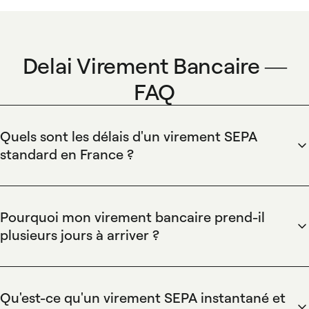
Delai Virement Bancaire —
FAQ
Quels sont les délais d'un virement SEPA
standard en France ?
Un virement SEPA standard est traité en un jour ouvré.
Spendesk centralise les paiements et fournit un suivi en
temps réel du statut des virements via le tableau de bord,
Pourquoi mon virement bancaire prend-il
facilitant la réconciliation grâce aux exports comptables et
plusieurs jours à arriver ?
au rapprochement bancaire automatisé pour identifier
Les délais de virement s'allongent à cause des contrôles
rapidement les virements en attente.
anti-fraude, des jours non ouvrés et des horaires de
traitement interbancaires. Spendesk réduit les retards en
Qu'est-ce qu'un virement SEPA instantané et
proposant des cartes virtuelles et des workflows