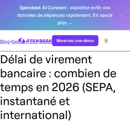
Spendesk AI Connect
: exploitez enfin vos
données de dépenses rapidement.
En savoir
plus →
Réservez une démo
Blog
Gestion des dépenses
Délai de virement
bancaire : combien de
temps en 2026 (SEPA,
instantané et
international)