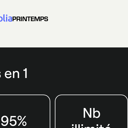
 en 1
Nb
95%