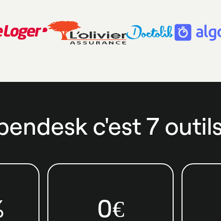
pendesk c'est 7 outils
%
0€