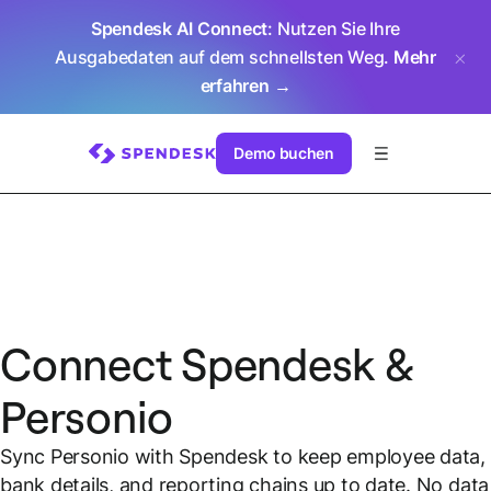
Spendesk AI Connect
: Nutzen Sie Ihre
Ausgabedaten auf dem schnellsten Weg.
Mehr
erfahren →
Demo buchen
Connect Spendesk &
Personio
Sync Personio with Spendesk to keep employee data,
bank details, and reporting chains up to date. No data