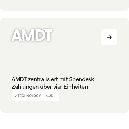
TECHNOLOGY
251+
AMDT zentralisiert mit Spendesk
Zahlungen über vier Einheiten
Alexander Fischer
CFO
TECHNOLOGY
251+