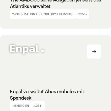
Atlantiks verwaltet
Olivia Hallett
Head of Accounting
INFORMATION TECHNOLOGY & SERVICES
251+
ENERGIEN
251+
Enpal verwaltet Abos mühelos mit
Spendesk
Christopher Grobe
Growth Development Manager
ENERGIEN
251+