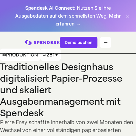
Spendesk AI Connect
: Nutzen Sie Ihre
Ausgabedaten auf dem schnellsten Weg.
Mehr
erfahren →
Demo buchen
PRODUKTION
251+
Traditionelles Designhaus
digitalisiert Papier-Prozesse
und skaliert
Ausgabenmanagement mit
Spendesk
Pierre Frey schaffte innerhalb von zwei Monaten den
Wechsel von einer vollständigen papierbasierten