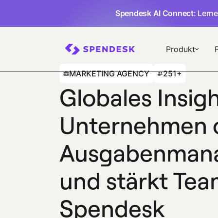
Spendesk AI Connect
: Lern
Produkt
MARKETING AGENCY
251+
Globales Insig
Unternehmen o
Ausgabenman
und stärkt Tea
Spendesk