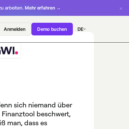
zu arbeiten.
Mehr erfahren →
Anmelden
Demo buchen
DE
enn sich niemand über
n Finanztool beschwert,
iß man, dass es