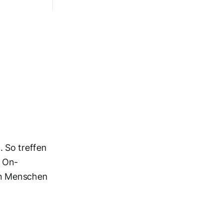
 So treffen
t On-
en Menschen