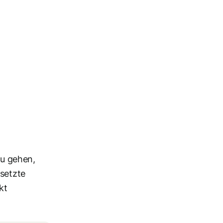
zu gehen,
rsetzte
kt