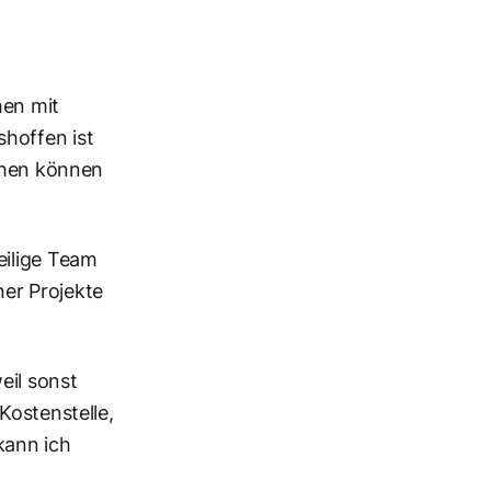
men mit
hoffen ist
achen können
eilige Team
ner Projekte
eil sonst
Kostenstelle,
kann ich