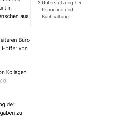
3.
Unterstützung bei
rt in
Reporting und
Menschen aus
Buchhaltung
eiteren Büro
a Hoffer von
on Kollegen
bei
ng der
sgaben zu