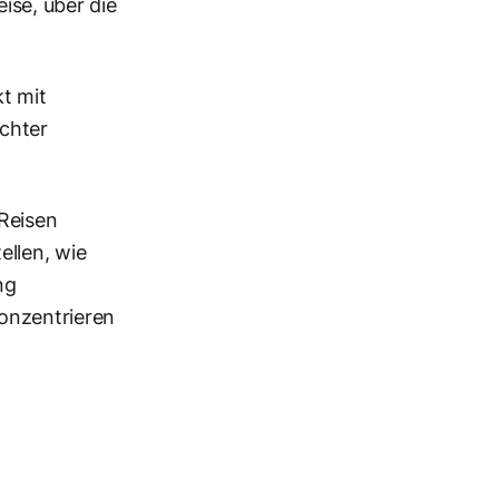
ise, über die
t mit
ichter
Reisen
llen, wie
ng
onzentrieren