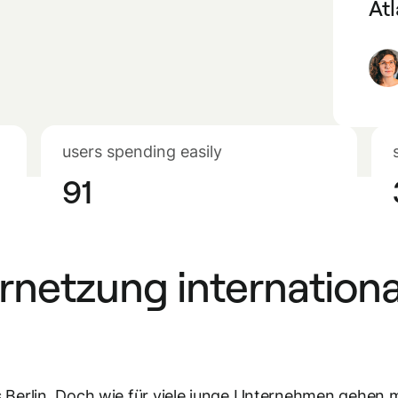
Atl
users spending easily
91
rnetzung internationa
 Berlin. Doch wie für viele junge Unternehmen gehen m