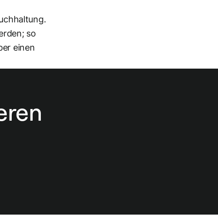
Buchhaltung.
erden; so
ber einen
eren