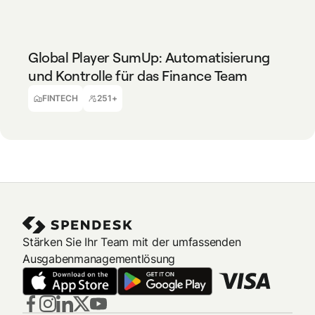
FINTECH
251+
Global Player SumUp: Automatisierung
und Kontrolle für das Finance Team
Daniel Mitev
Teamleiter Accounting
FINTECH
251+
Stärken Sie Ihr Team mit der umfassenden
Ausgabenmanagementlösung