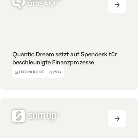
TECHNOLOGIE
251+
Quantic Dream setzt auf Spendesk für
beschleunigte Finanzprozesse
Tony Goncalves
CFO
TECHNOLOGIE
251+