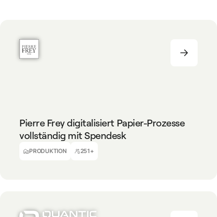
PRODUKTION
251+
Pierre Frey digitalisiert Papier-Prozesse
vollständig mit Spendesk
Benjamin Milot
CFO, Pierre Frey
PRODUKTION
251+