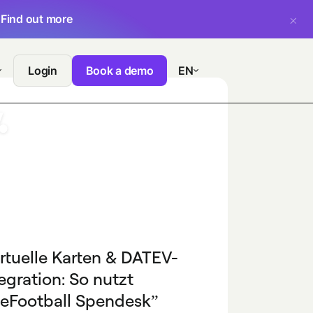
.
Find out more
Login
Book a demo
EN
irtuelle Karten & DATEV-
egration: So nutzt
eFootball Spendesk