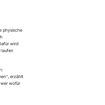
e physische
ch
afür wird
 laufen
n:
hen”, erzählt
 wer wofür