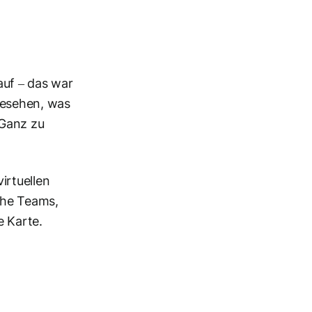
auf – das war
gesehen, was
 Ganz zu
irtuellen
che Teams,
e Karte.