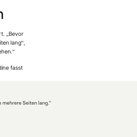
n
t. „Bevor
ten lang”,
ehen.”
ine fasst
 mehrere Seiten lang.