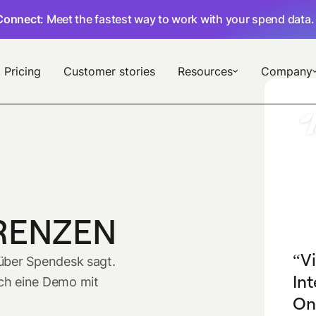
Connect
: Meet the fastest way to work with your spend data
Pricing
Customer stories
Resources
Company
RENZEN
V
 über Spendesk sagt.
Int
ch eine Demo mit
On