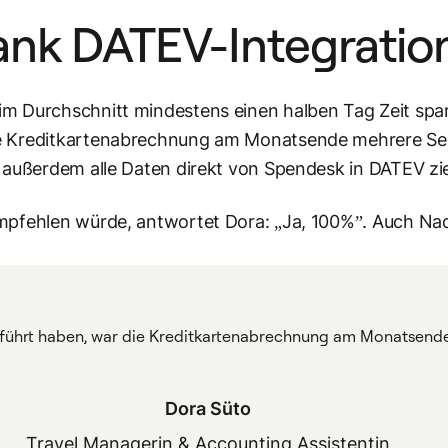
dank DATEV-Integratio
im Durchschnitt mindestens einen halben Tag Zeit spar
ie Kreditkartenabrechnung am Monatsende mehrere Sei
r außerdem alle Daten direkt von Spendesk in DATEV zi
mpfehlen würde, antwortet Dora: „Ja, 100%”. Auch Nad
führt haben, war die Kreditkartenabrechnung am Monatsende
Dora Süto
Travel Managerin & Accounting Assistentin