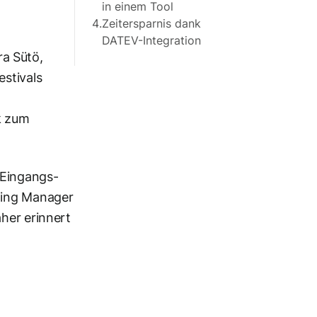
in einem Tool
4.
Zeitersparnis dank
DATEV-Integration
ra Sütö,
estivals
k zum
 Eingangs-
nting Manager
her erinnert