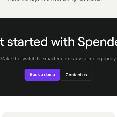
t started with Spend
Make the switch to smarter company spending today.
Book a demo
Contact us