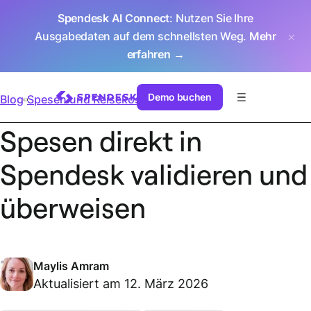
Spendesk AI Connect
: Nutzen Sie Ihre
Ausgabedaten auf dem schnellsten Weg.
Mehr
erfahren →
Demo buchen
Blog
Spesen und Reisekosten
Spesen direkt in
Spendesk validieren und
überweisen
Maylis Amram
Aktualisiert am 12. März 2026