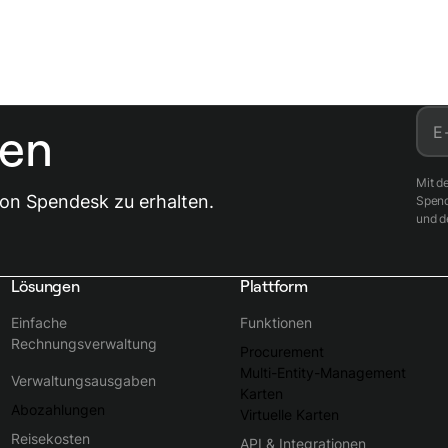
sen
E
Mit d
von Spendesk zu erhalten.
Spend
und d
Lösungen
Plattform
Einfache
Funktionen
Rechnungsverwaltung
Procurement
Multi-Entity-Management
Verwaltungsausgaben
Karten
Abozahlungen
Virtuelle Karten
Reisekosten
API & Integrationen