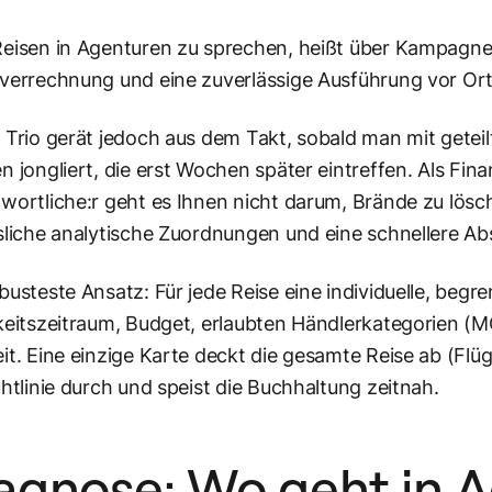
eisen in Agenturen zu sprechen, heißt über Kampagnen
verrechnung und eine zuverlässige Ausführung vor Ort
 Trio gerät jedoch aus dem Takt, sobald man mit gete
n jongliert, die erst Wochen später eintreffen. Als Fi
wortliche:r geht es Ihnen nicht darum, Brände zu lösc
sliche analytische Zuordnungen und eine schnellere Abs
busteste Ansatz: Für jede Reise eine individuelle, begren
keitszeitraum, Budget, erlaubten Händlerkategorien 
it. Eine einzige Karte deckt die gesamte Reise ab (Flüg
chtlinie durch und speist die Buchhaltung zeitnah.
agnose: Wo geht in 