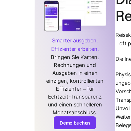
Re
Reisek
Smarter ausgeben.
– oft 
Effizienter arbeiten.
Bringen Sie Karten,
Die In
Rechnungen und
Ausgaben in einen
Physis
einzigen, kontrollierten
ungepl
Effizienter – für
Vorsch
Echtzeit-Transparenz
Transp
und einen schnelleren
Unvoll
Monatsabschluss.
Weiter
Demo buchen
Belege