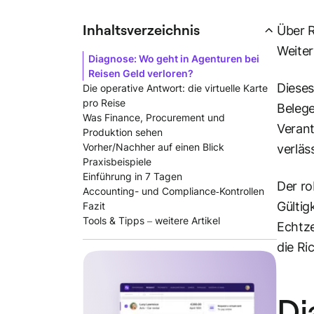
Inhaltsverzeichnis
Über R
Weiter
Diagnose: Wo geht in Agenturen bei
Reisen Geld verloren?
Dieses
Die operative Antwort: die virtuelle Karte
pro Reise
Belege
Was Finance, Procurement und
Verant
Produktion sehen
Vorher/Nachher auf einen Blick
verläs
Praxisbeispiele
Einführung in 7 Tagen
Der ro
Accounting- und Compliance‑Kontrollen
Gültig
Fazit
Tools & Tipps – weitere Artikel
Echtze
die Ri
Di