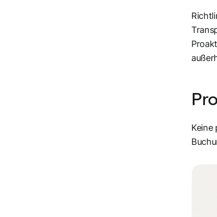
Richtl
Transp
Proakt
außerh
Pr
Keine 
Buchun