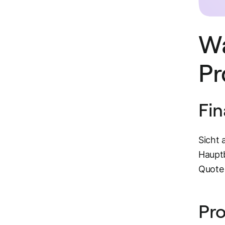
Wa
Pr
Fi
Sicht 
Hauptb
Quote 
Pr