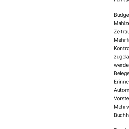
Budget
Mahlze
Zeitra
Mehrfa
Kontro
zugel
werden
Belege
Erinne
Automa
Vorste
Mehrwä
Buchh