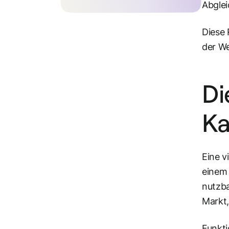
Abglei
Diese
der We
Di
Ka
Eine v
einem 
nutzba
Markt,
Funkti