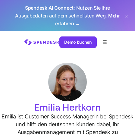
Spendesk AI Connect
: Nutzen Sie Ihre
Ausgabedaten auf dem schnellsten Weg.
Mehr
erfahren →
Demo buchen
Emilia Hertkorn
Emilia ist Customer Success Managerin bei Spendesk
und hilft den deutschen Kunden dabei, ihr
Ausgabenmanagement mit Spendesk zu