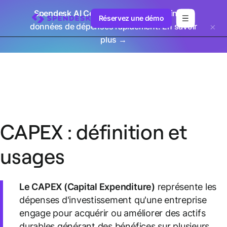
Spendesk AI Connect
: exploitez enfin vos
Réservez une démo
données de dépenses rapidement.
En savoir
plus →
CAPEX : définition et
usages
Le CAPEX (Capital Expenditure)
représente les
dépenses d'investissement qu'une entreprise
engage pour acquérir ou améliorer des actifs
durables générant des bénéfices sur plusieurs