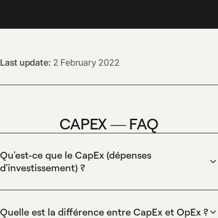
Last update:
2 February 2022
CAPEX — FAQ
Qu'est-ce que le CapEx (dépenses
d'investissement) ?
Le CapEx (dépenses d'investissement) correspond aux
dépenses en actifs à long terme qui procurent un avantage
économique futur et sont inscrites au bilan plutôt que
Quelle est la différence entre CapEx et OpEx ?