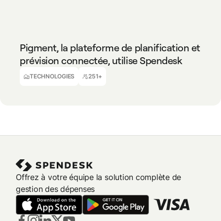
TECHNOLOGIES
251+
Pigment, la plateforme de planification et
prévision connectée, utilise Spendesk
Matthieu Mourey
Finance Manager
TECHNOLOGIES
251+
Offrez à votre équipe la solution complète de
gestion des dépenses