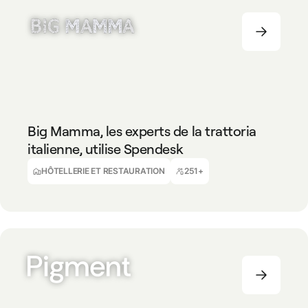
HÔTELLERIE ET RESTAURATION
251+
Big Mamma, les experts de la trattoria
italienne, utilise Spendesk
Claire Hoden
Trésorière
HÔTELLERIE ET RESTAURATION
251+