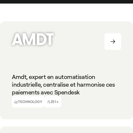
TECHNOLOGY
251+
Amdt, expert en automatisation
industrielle, centralise et harmonise ces
paiements avec Spendesk
Alexander Fischer
DAF
TECHNOLOGY
251+