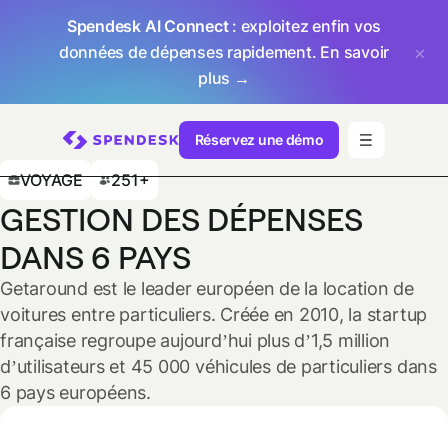
Spendesk AI Connect
: exploitez enfin vos
données de dépenses rapidement.
En savoir
plus →
Réservez une démo
VOYAGE
251+
GESTION DES DÉPENSES
DANS 6 PAYS
Getaround est le leader européen de la location de
voitures entre particuliers. Créée en 2010, la startup
française regroupe aujourd’hui plus d’1,5 million
d’utilisateurs et 45 000 véhicules de particuliers dans
6 pays européens.