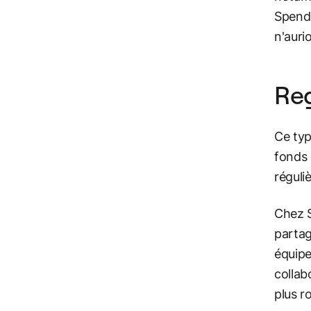
Spende
n'auri
Reg
Ce typ
fonds 
réguli
Chez S
partag
équipe
collab
plus r