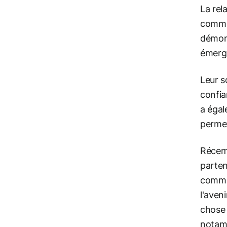
La rel
commen
démont
émerge
Leur s
confia
a égal
permet
Récemm
parten
comme 
l'aven
chose 
notam