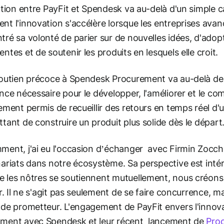
ation entre PayFit et Spendesk va au-delà d'un simple cas
t l'innovation s'accélère lorsque les entreprises av
ré sa volonté de parier sur de nouvelles idées, d'adop
ntes et de soutenir les produits en lesquels elle croit.
outien précoce à Spendesk Procurement va au-delà de l
nce nécessaire pour le développer, l'améliorer et le co
ement permis de recueillir des retours en temps réel d'
tant de construire un produit plus solide dès le départ
ent, j'ai eu l'occasion d’échanger avec Firmin Zocch
ariats dans notre écosystème. Sa perspective est intér
les nôtres se soutiennent mutuellement, nous créons u
ir. Il ne s'agit pas seulement de se faire concurrence, 
de prometteur. L'engagement de PayFit envers l'innova
ment avec Spendesk et leur récent lancement de
Pro