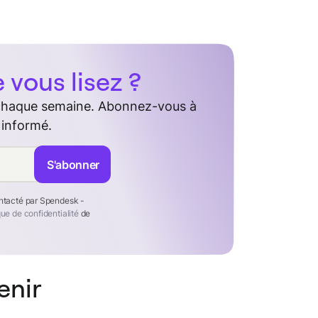
vous lisez ?
 chaque semaine. Abonnez-vous à
 informé.
S'abonner
ontacté par Spendesk -
que de confidentialité
de
enir