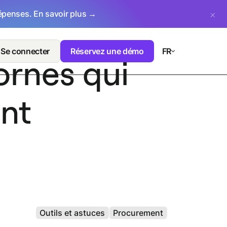
dépenses.
En savoir plus →
Se connecter
Réservez une démo
FR
cornes qui
nt
Outils et astuces
Procurement