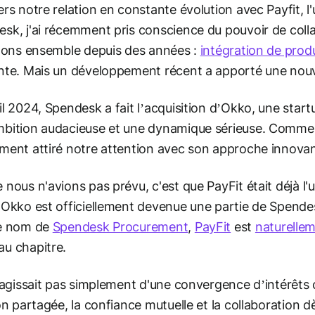
ers notre relation en constante évolution avec Payfit, 
sk, j'ai récemment pris conscience du pouvoir de coll
llons ensemble depuis des années :
intégration de prod
nte. Mais un développement récent a apporté une nouve
il 2024, Spendesk a fait l’acquisition d’Okko, une sta
bition audacieuse et une dynamique sérieuse. Comme 
ment attiré notre attention avec son approche innovan
 nous n'avions pas prévu, c'est que PayFit était déjà l'
'Okko est officiellement devenue une partie de Spendesk
le nom de
Spendesk Procurement
,
PayFit
est
naturellem
u chapitre.
s'agissait pas simplement d'une convergence d’intérêts 
ion partagée, la confiance mutuelle et la collaboratio