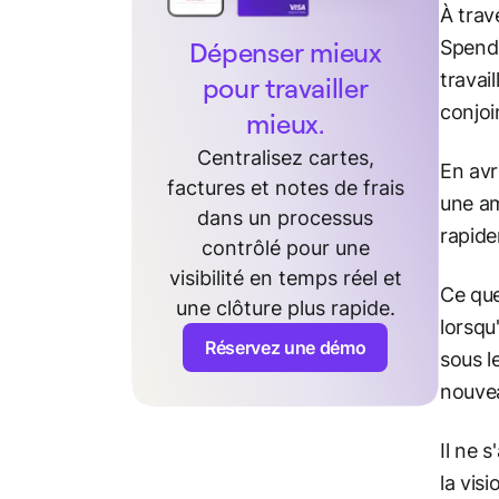
À trav
Dépenser mieux
Spende
travai
pour travailler
conjoi
mieux.
Centralisez cartes,
En avr
factures et notes de frais
une am
dans un processus
rapide
contrôlé pour une
visibilité en temps réel et
Ce que
une clôture plus rapide.
lorsqu
Réservez une démo
sous 
nouvea
Il ne 
la vis