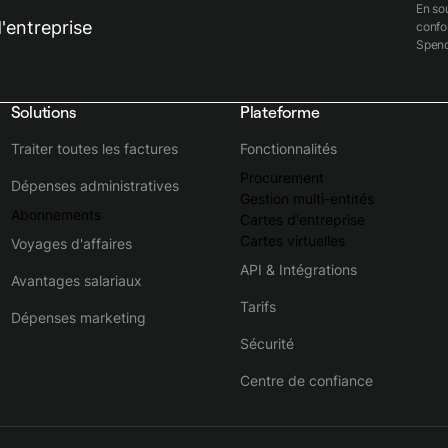
En so
'entreprise
conf
Spend
Solutions
Plateforme
Traiter toutes les factures
Fonctionnalités
Procurement
Dépenses administratives
Gestion multi-entités
Abonnements
Cartes d'entreprise
Cartes virtuelles
Voyages d'affaires
API & Intégrations
Avantages salariaux
Tarifs
Dépenses marketing
Sécurité
Centre de confiance