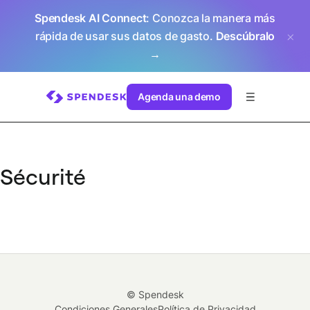
Spendesk AI Connect
: Conozca la manera más
rápida de usar sus datos de gasto.
Descúbralo
→
Agenda una demo
Sécurité
© Spendesk
Condiciones Generales
Política de Privacidad