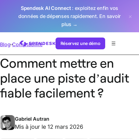
Spendesk AI Connect
: exploitez enfin vos
données de dépenses rapidement.
En savoir
plus →
Réservez une démo
Blog
Comptabilité
Comment mettre en
place une piste d’audit
fiable facilement ?
Gabriel Autran
Mis à jour le 12 mars 2026