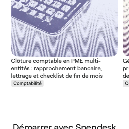
Clôture comptable en PME multi-
Gé
entités : rapprochement bancaire,
pr
lettrage et checklist de fin de mois
de
Comptabilité
C
Démarrer avec Spendesk