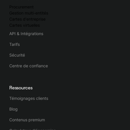
comptables.
Procurement
Gestion multi-entités
Spendesk fluidifie l'ensemble du processus de gestion des
Cartes d'entreprise
dépenses de l'entreprise, la rendant complète, intuitive et
Cartes virtuelles
efficace.
API & Intégrations
Tarifs
Sécurité
Centre de confiance
Ressources
Témoignages clients
Blog
Contenus premium