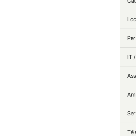
Cat
Lo
Per
IT 
Ass
Amo
Ser
Tél