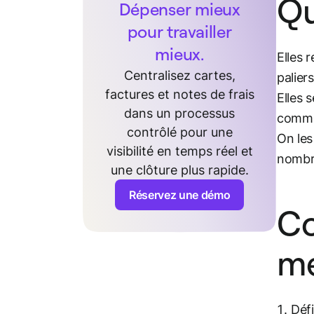
Qu
Dépenser mieux
pour travailler
mieux.
Elles 
Centralisez cartes,
palier
factures et notes de frais
Elles 
dans un processus
commis
contrôlé pour une
On les
visibilité en temps réel et
nombre
une clôture plus rapide.
Réservez une démo
Co
mé
Défi