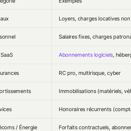
égorie
Exemples
caux
Loyers, charges locatives non 
sonnel
Salaires fixes, charges patron
/ SaaS
Abonnements logiciels
, héber
urances
RC pro, multirisque, cyber
rtissements
Immobilisations (matériels, v
vices
Honoraires récurrents (comptab
écoms / Énergie
Forfaits contractuels, abonn