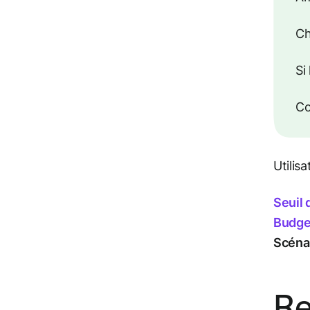
Ch
Si
Co
Utilisa
Seuil 
Budget
Scénar
Re