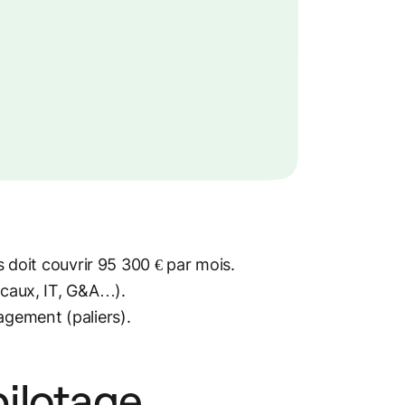
 doit couvrir 95 300 € par mois.
ocaux, IT, G&A…).
gement (paliers).
pilotage