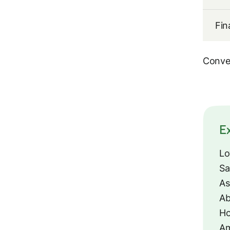
Fi
Conver
E
Lo
Sa
As
Ab
Ho
Am