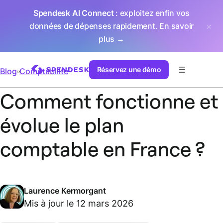
Spendesk AI Connect
: exploitez enfin vos
données de dépenses rapidement.
En savoir
plus →
Réservez une démo
Blog
Comptabilité
Comment fonctionne et
évolue le plan
comptable en France ?
Laurence Kermorgant
Mis à jour le 12 mars 2026