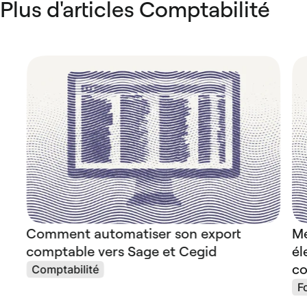
Plus d'articles Comptabilité
Comment automatiser son export
Me
comptable vers Sage et Cegid
él
co
Comptabilité
F