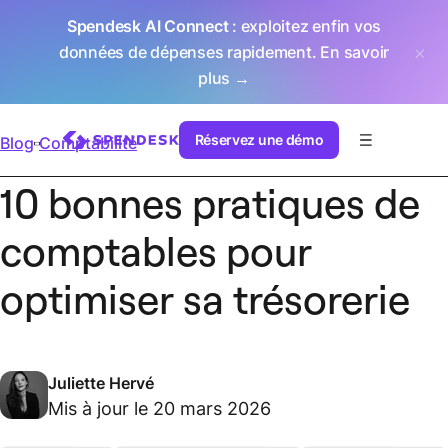
Spendesk AI Connect
: exploitez enfin vos
données de dépenses rapidement.
En savoir
plus →
Réservez une démo
Blog
Comptabilité
10 bonnes pratiques de
comptables pour
optimiser sa trésorerie
Juliette Hervé
Mis à jour le 20 mars 2026