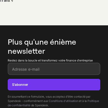
travail manuel et accélèrent la clôture comptable,
Spendesk simplifie les notes de frais en automatisant la
garantissant une tenue des comptes cohérente et traçable.
capture et le rattachement des justificatifs depuis
l'application mobile. Les employés créent des notes de frais
en quelques clics, les responsables valident via un workflow
configurable et l'équipe finance récupère des données
structurées pour réconciliation et export comptable.
Plus qu'une énième
newsletter
Restez dans la boucle et transformez votre finance d'entreprise
Adresse e-mail
S'abonner
En soumettant ce formulaire, vous acceptez d'être contacté par
Spendesk - conformément aux
Conditions d'utilisation
et à la
Politique
de confidentialité
de Spendesk.