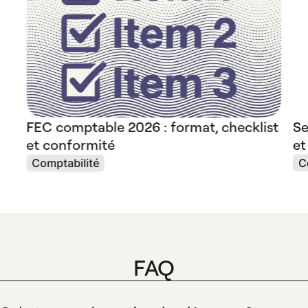
Se
FEC comptable 2026 : format, checklist
et
et conformité
C
Comptabilité
FAQ