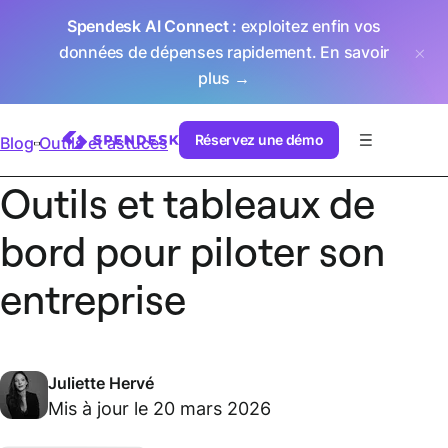
Spendesk AI Connect
: exploitez enfin vos
données de dépenses rapidement.
En savoir
plus →
Réservez une démo
Blog
Outils et astuces
Outils et tableaux de
bord pour piloter son
entreprise
Juliette Hervé
Mis à jour le 20 mars 2026