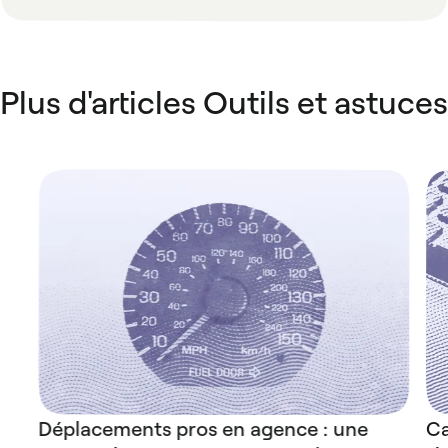
Plus d'articles Outils et astuces
Déplacements pros en agence : une
Ca