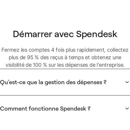
Démarrer avec Spendesk
Fermez les comptes 4 fois plus rapidement, collectez
plus de 95 % des reçus à temps et obtenez une
visibilité de 100 % sur les dépenses de l'entreprise.
Qu'est-ce que la gestion des dépenses ?
Les dépenses de l'entreprise peuvent être de plusieurs types
:
Comment fonctionne Spendesk ?
Les dépenses stratégiques
sont généralement
Spendesk fournit des moyens de paiement connectés à une
centralisées et gérées par des décideurs qui ont la
plateforme puissante de gestion des dépenses conçue pour
responsabilité sur des dépenses spécifiques. Elles