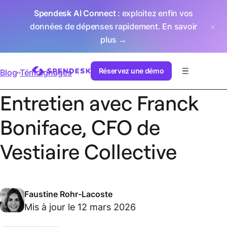
Spendesk AI Connect
: exploitez enfin vos
données de dépenses rapidement.
En savoir
plus →
Réservez une démo
Blog
Témoignages
Entretien avec Franck
Boniface, CFO de
Vestiaire Collective
Faustine Rohr-Lacoste
Mis à jour le 12 mars 2026