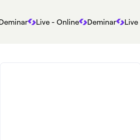
Deminar
Live - Online
Deminar
Live