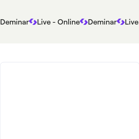
Deminar
Live - Online
Deminar
Live