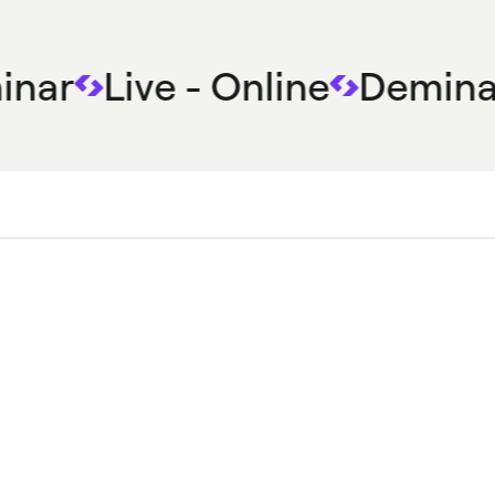
nar
Live - Online
Demina