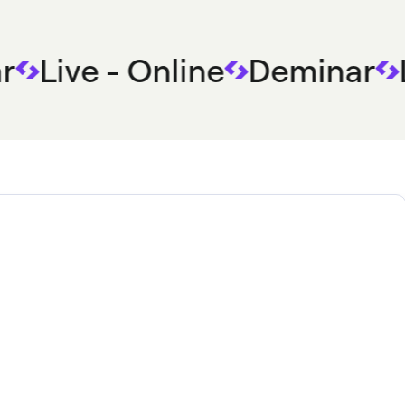
r
Live - Online
Deminar