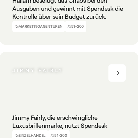
Hallam beseitigt das Chaos bei den
Ausgaben und gewinnt mit Spendesk die
Kontrolle über sein Budget zurück.
Julie Rodrigues
Finance Director @ Hallam
MARKETINGAGENTUREN
51-200
EINZELHANDEL
51-200
Jimmy Fairly, die erschwingliche
Luxusbrillenmarke, nutzt Spendesk
Nadir Boualem
Administrative, Treasury and Financing Officer
EINZELHANDEL
51-200