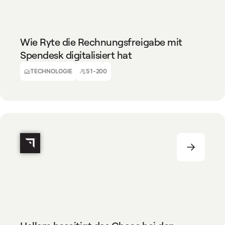
TECHNOLOGIE
51-200
Wie Ryte die Rechnungsfreigabe mit
Spendesk digitalisiert hat
Christiane Podlaha
Senior Finance Manager & Coach
TECHNOLOGIE
51-200
MARKETINGAGENTUREN
51-200