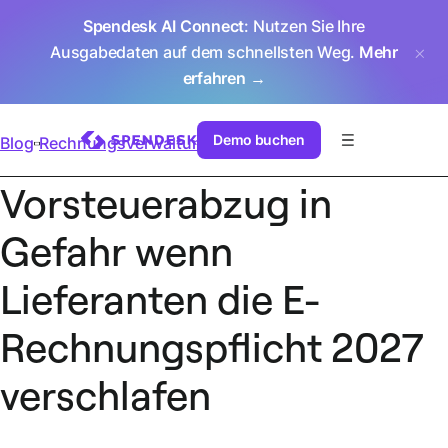
Spendesk AI Connect
: Nutzen Sie Ihre
Ausgabedaten auf dem schnellsten Weg.
Mehr
erfahren →
Demo buchen
Blog
Rechnungsverwaltung
Vorsteuerabzug in
Gefahr wenn
Lieferanten die E-
Rechnungspflicht 2027
verschlafen