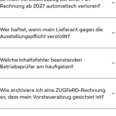
Rechnung ab 2027 automatisch verloren?
Nein, nicht automatisch. Während der Übergangsfrist gilt
eine Rechnung im falschen Format, die aber inhaltlich
vollständig ist, als „sonstige Rechnung" und berechtigt
Wer haftet, wenn mein Lieferant gegen die
weiterhin zum Vorsteuerabzug. Kritisch wird es nach Ablauf
Ausstellungspflicht verstößt?
der Übergangsfrist und immer dann, wenn zusätzlich
Der Lieferant haftet für die Verletzung seiner
inhaltliche Pflichtangaben fehlen.
Ausstellungspflicht. Den wirtschaftlichen Schaden –
versagter Vorsteuerabzug, Liquiditätsverzögerung,
Welche Inhaltsfehler beanstanden
Korrekturaufwand – trägt jedoch in der Regel der Empfänger.
Betriebsprüfer am häufigsten?
Diese Asymmetrie ist der Kern des Risikos.
Fehlender oder falscher Leistungszeitpunkt, falsche oder
fehlende Steuernummer/USt-IdNr., unpräzise
Leistungsbeschreibungen und Abweichungen zwischen
Wie archiviere ich eine ZUGFeRD-Rechnung
ausgewiesenem Steuerbetrag und Steuersatz. Diese Fehler
so, dass mein Vorsteuerabzug gesichert ist?
gefährden den Vorsteuerabzug
unabhängig
vom
Das eingebettete XML ist das umsatzsteuerliche Original und
Rechnungsformat und unabhängig von der Übergangsfrist.
muss als solches archiviert werden – die PDF-Ebene allein