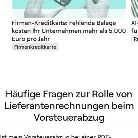
Firmen-Kreditkarte: Fehlende Belege
XR
kosten Ihr Unternehmen mehr als 5.000
fü
Euro pro Jahr
R
Firmenkreditkarte
Häufige Fragen zur Rolle von
Lieferantenrechnungen beim
Vorsteuerabzug
Ist mein Vorsteuerabzug bei einer PDF-