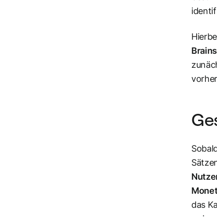
identi
Hierbe
Brain
zunäch
vorhe
Ge
Sobald
Sätzen
Nutze
Monet
das Ka