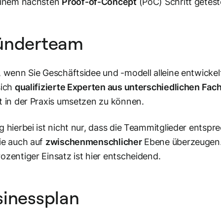
 einem nächsten
Proof-of-Concept
(PoC) Schritt getes
ünderteam
, wenn Sie Geschäftsidee und -modell alleine entwickel
sich
qualifizierte Experten aus unterschiedlichen Fa
t in der Praxis umsetzen zu können.
g hierbei ist nicht nur, dass die Teammitglieder entsp
ie auch auf
zwischenmenschlicher
Ebene überzeugen.
ozentiger Einsatz ist hier entscheidend.
sinessplan