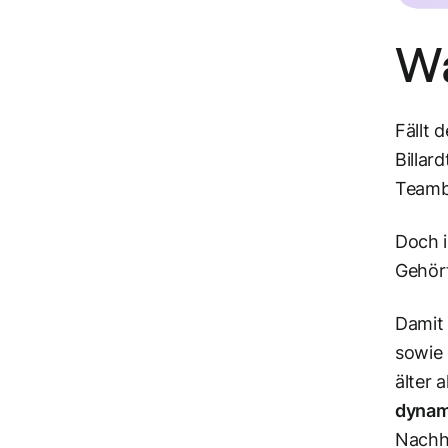
Wa
Fällt 
Billar
Teambu
Doch i
Gehört
Damit 
sowie
älter 
dynam
Nachha