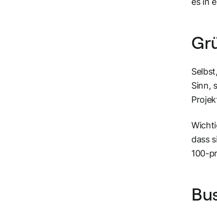
es in
Gr
Selbst
Sinn, 
Projek
Wichti
dass s
100-pr
Bu