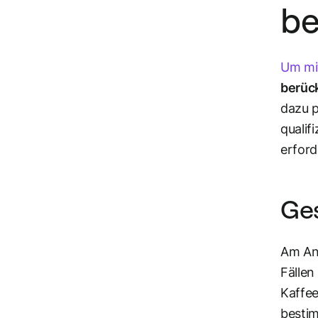
be
Um mit
berück
dazu p
qualif
erford
Ge
Am Anf
Fällen
Kaffee
besti