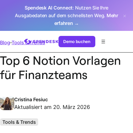
Spendesk AI Connect
: Nutzen Sie Ihre
Ausgabedaten auf dem schnellsten Weg.
Mehr
erfahren →
Demo buchen
Blog
Tools & Trends
Top 6 Notion Vorlagen
für Finanzteams
Cristina Fesiuc
Aktualisiert am 20. März 2026
Tools & Trends