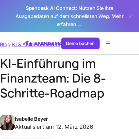
Spendesk AI Connect
: Nutzen Sie Ihre
Ausgabedaten auf dem schnellsten Weg.
Mehr
erfahren →
Demo buchen
Blog
KI & Automatisierung
KI-Einführung im
Finanzteam: Die 8-
Schritte-Roadmap
Isabelle Beyer
Aktualisiert am 12. März 2026