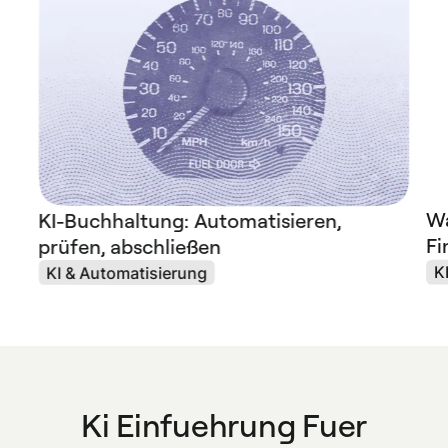
Wa
KI-Buchhaltung: Automatisieren,
Fi
prüfen, abschließen
K
KI & Automatisierung
Ki Einfuehrung Fuer