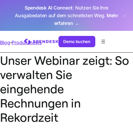
Spendesk AI Connect
: Nutzen Sie Ihre
Ausgabedaten auf dem schnellsten Weg.
Mehr
erfahren →
Demo buchen
Blog
Produktnews
Unser Webinar zeigt: So
verwalten Sie
eingehende
Rechnungen in
Rekordzeit