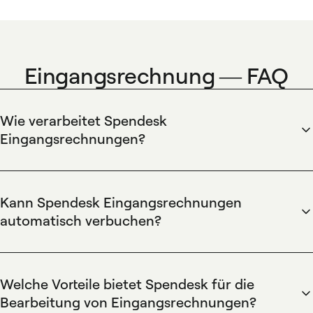
Eingangsrechnung — FAQ
Wie verarbeitet Spendesk
Eingangsrechnungen?
Spendesk verarbeitet Eingangsrechnungen automatisiert
durch OCR-basierte Belegerfassung und einen
konfigurierbaren Rechnungsworkflow mit mehrstufigen
Kann Spendesk Eingangsrechnungen
Genehmigungsregeln. Spendesk extrahiert Rechnungsdaten,
automatisch verbuchen?
ordnet Belege Budgets zu und versieht Einträge mit Audit-
Spendesk bucht Eingangsrechnungen automatisch, indem
Trail, während die Integration in Buchhaltungssysteme wie
die Plattform OCR-Erkennung mit Kontierungsvorschlägen
DATEV oder SAP den Export der Buchungsdaten ermöglicht.
kombiniert und fertige Buchungsdaten zum Export in
Welche Vorteile bietet Spendesk für die
Buchhaltungssysteme liefert. Spendesk unterstützt
Bearbeitung von Eingangsrechnungen?
automatische Kontenzuordnung, Mehrwertsteuererkennung