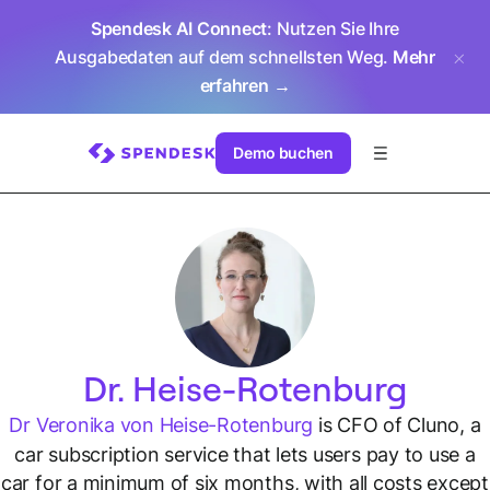
Spendesk AI Connect
: Nutzen Sie Ihre
Ausgabedaten auf dem schnellsten Weg.
Mehr
erfahren →
Demo buchen
Dr. Heise-Rotenburg
Dr Veronika von Heise-Rotenburg
is CFO of Cluno, a
car subscription service that lets users pay to use a
car for a minimum of six months, with all costs except