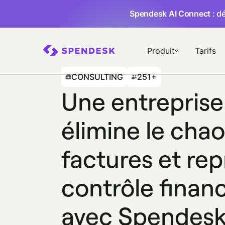
Spendesk AI Connect
: d
Produit
Tarifs
CONSULTING
251+
Une entreprise
élimine le cha
factures et rep
contrôle financ
avec Spendes