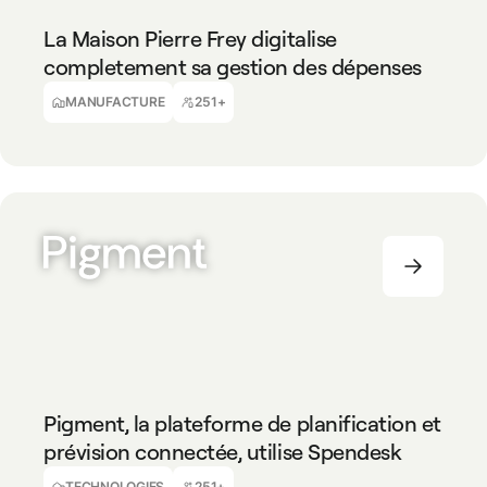
La Maison Pierre Frey digitalise
completement sa gestion des dépenses
Benjamin Milot
DAF, Pierre Frey
MANUFACTURE
251+
TECHNOLOGIES
251+
Pigment, la plateforme de planification et
prévision connectée, utilise Spendesk
Matthieu Mourey
Finance Manager
TECHNOLOGIES
251+