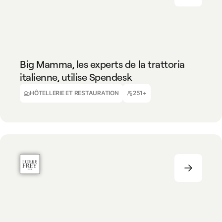
HÔTELLERIE ET RESTAURATION
251+
Big Mamma, les experts de la trattoria
italienne, utilise Spendesk
Claire Hoden
Trésorière
HÔTELLERIE ET RESTAURATION
251+
MANUFACTURE
251+