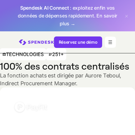
Spendesk AI Connect
: exploitez enfin vos
données de dépenses rapidement.
En savoir
plus →
Réservez une démo
TECHNOLOGIES
251+
100% des contrats centralisés
La fonction achats est dirigée par Aurore Teboul,
Indirect Procurement Manager.