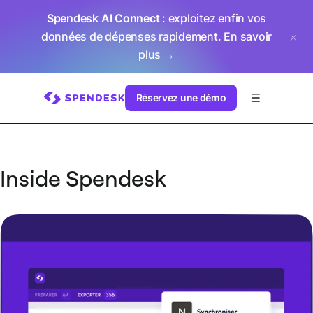
Spendesk AI Connect
: exploitez enfin vos
données de dépenses rapidement.
En savoir
plus →
Réservez une démo
Inside Spendesk