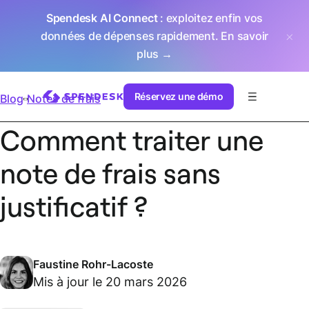
Spendesk AI Connect
: exploitez enfin vos
données de dépenses rapidement.
En savoir
plus →
Réservez une démo
Blog
Notes de frais
Comment traiter une
note de frais sans
justificatif ?
Faustine Rohr-Lacoste
Mis à jour le 20 mars 2026