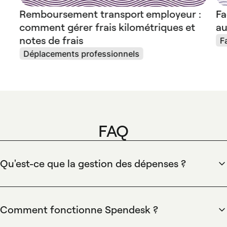
Remboursement transport employeur :
Fa
comment gérer frais kilométriques et
au
notes de frais
F
Déplacements professionnels
FAQ
Qu'est-ce que la gestion des dépenses ?
La gestion des dépenses centralise, contrôle et automatise
toutes les dépenses professionnelles pour garantir
conformité et visibilité. Spendesk combine cartes physiques
Comment fonctionne Spendesk ?
et virtuelles, capture mobile des justificatifs avec OCR,
Spendesk centralise les paiements et automatise le cycle de