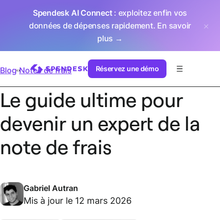
Spendesk AI Connect
: exploitez enfin vos
données de dépenses rapidement.
En savoir
plus →
Réservez une démo
Blog
Notes de frais
Le guide ultime pour
devenir un expert de la
note de frais
Gabriel Autran
Mis à jour le 12 mars 2026