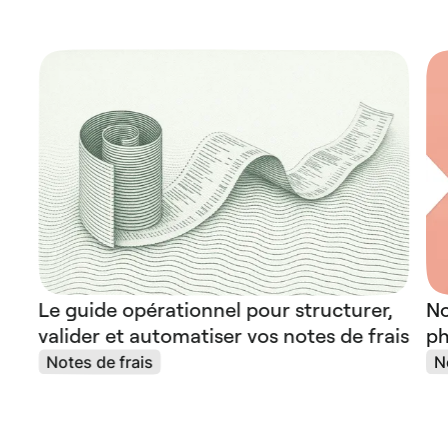
Le guide opérationnel pour structurer,
No
valider et automatiser vos notes de frais
ph
Notes de frais
N