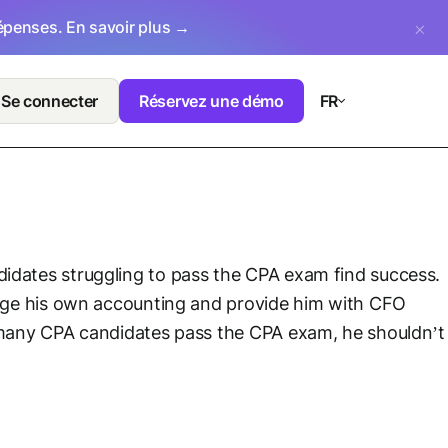
dépenses.
En savoir plus →
Se connecter
Réservez une démo
FR
didates struggling to pass the CPA exam find success.
anage his own accounting and provide him with CFO
as many CPA candidates pass the CPA exam, he shouldn’t