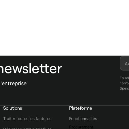
newsletter
A
En so
'entreprise
conf
Spend
Solutions
Plateforme
Traiter toutes les factures
Fonctionnalités
Procurement