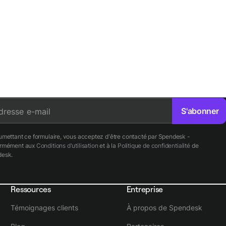
S'abonner
dresse e-mail
umettant ce formulaire, vous acceptez d'être contacté par Spendesk -
ormément aux
Conditions d'utilisation
et à la
Politique de confidentialité
de
esk.
Ressources
Entreprise
Témoignages clients
À propos de Spendesk