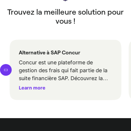
Trouvez la meilleure solution pour
vous !
Alternative à SAP Concur
Concur est une plateforme de
gestion des frais qui fait partie de la
suite financière SAP. Découvrez la
fonctionnalités de Concur et si la
Learn more
solution sera adapté à votre
entreprise.