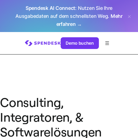
Spendesk AI Connect
: Nutzen Sie Ihre
Ausgabedaten auf dem schnellsten Weg.
Mehr
erfahren →
Demo buchen
Consulting,
Integratoren, &
Softwarelösungen