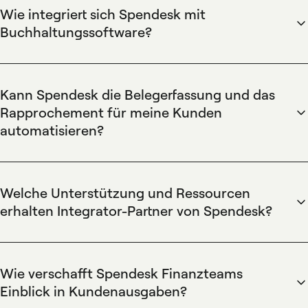
Wie integriert sich Spendesk mit
Buchhaltungssoftware?
Spendesk synchronisiert sich mit Buchhaltungssoftware, um
Transaktionen, Belege und Buchungscodes zu exportieren
und das Rapprochement von Ausgabendaten per Klick zu
Kann Spendesk die Belegerfassung und das
ermöglichen. Exportfunktionen und das zentrale
Rapprochement für meine Kunden
Transaktions-Dashboard von Spendesk vereinfachen die
automatisieren?
Übergabe an Hauptbücher und ERPs, reduzieren manuelle
Spendesk automatisiert Belegerfassung und Rapprochement
Buchungen und beschleunigen den Monatsabschluss für
durch Erfassen von Belegen, Zuordnung zu Transaktionen
Finanzteams.
und Vergabe von Buchungscodes, um manuelle Aufgaben zu
Welche Unterstützung und Ressourcen
eliminieren. Die Automatisierung von Spendesk reduziert
erhalten Integrator-Partner von Spendesk?
den Aufwand für Papierarbeit und gewährleistet konsistente,
Spendesk bietet Integrator-Partnern eine dedizierte Partner-
auditierbare Nachweise für jede Ausgabe durch
Oberfläche, Schulungstools, Marketingmaterialien und
automatische Zuordnung und Rapprochement-Workflows.
Zugang zu einem dedizierten Support-Team für Onboarding
Wie verschafft Spendesk Finanzteams
und Kundenverwaltung. Die Partner-Ressourcen von
Einblick in Kundenausgaben?
Spendesk beschleunigen die Implementierung und helfen