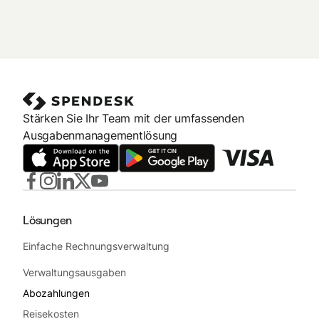
Spendesk bündelt Ausgabendaten in einem einzigen
Partnern, ein einheitliches Implementierungserlebnis für
Echtzeit-Dashboard für 100% Transparenz aller Ausgaben,
Finanzteams zu liefern.
sodass Finanzteams Ausgaben, Budgets und
Genehmigungen an einem Ort überwachen können. Zentrales
Reporting und Live-Datenansicht von Spendesk ermöglichen
schnellere Entscheidungen und klarere Aufsicht über
unternehmensweite Ausgaben.
Stärken Sie Ihr Team mit der umfassenden
Ausgabenmanagementlösung
Lösungen
Einfache Rechnungsverwaltung
Verwaltungsausgaben
Abozahlungen
Reisekosten