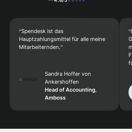
4.8/5
Spendesk ist das
Hauptzahlungsmittel für alle meine
G
Mitarbeiternden.
m
F
f
Sandra Hoffer von
Ankershoffen
Head of Accounting,
Amboss