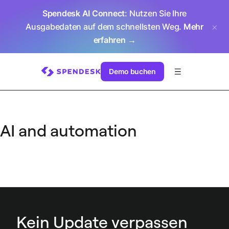
Spendesk AI Connect
: Nutzen Sie Ihre
Ausgabedaten auf dem schnellsten Weg.
Mehr
erfahren →
Demo buchen
AI and automation
Kein Update verpassen