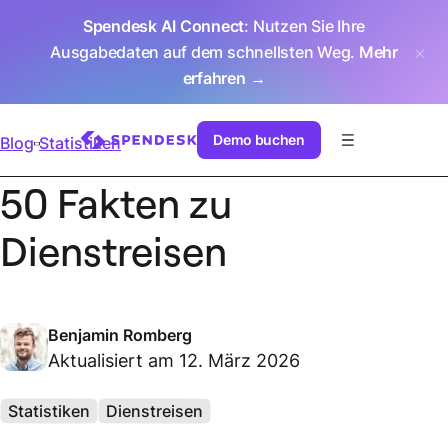
Spendesk AI Connect
: Nutzen Sie Ihre
Ausgabedaten auf dem schnellsten Weg.
Mehr
erfahren →
Demo buchen
Blog
Statistiken
50 Fakten zu
Dienstreisen
Benjamin Romberg
Aktualisiert am 12. März 2026
Statistiken
Dienstreisen