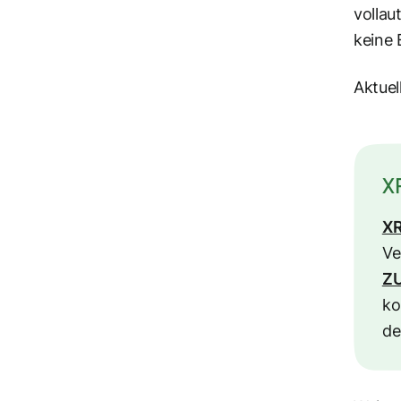
vollau
keine 
Aktuel
X
X
Ve
Z
ko
de