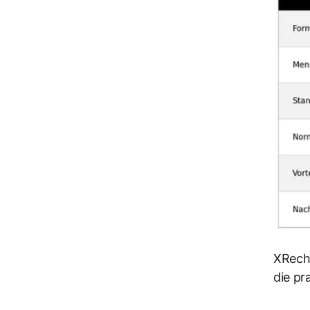
XRechn
die pr