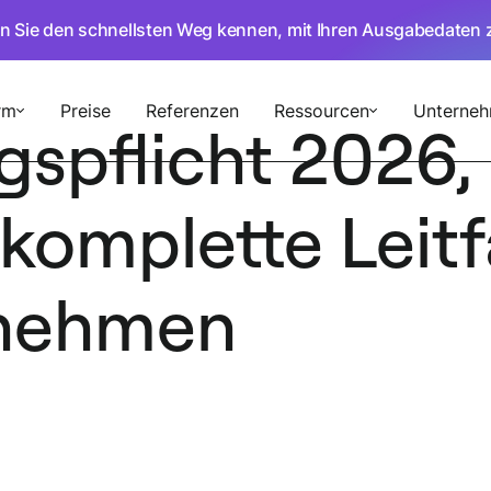
en Sie den schnellsten Weg kennen, mit Ihren Ausgabedaten 
rm
Preise
Referenzen
Ressourcen
Unterne
spflicht 2026,
komplette Leit
nehmen