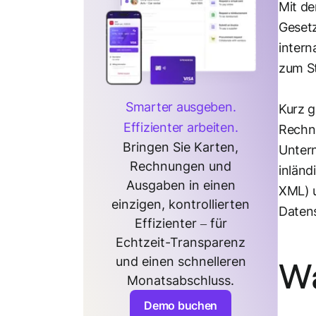
Mit d
Gesetz
intern
zum S
Smarter ausgeben.
Kurz g
Effizienter arbeiten.
Rechnu
Bringen Sie Karten,
Untern
Rechnungen und
inländ
Ausgaben in einen
XML) 
einzigen, kontrollierten
Datens
Effizienter – für
Echtzeit-Transparenz
und einen schnelleren
Wa
Monatsabschluss.
Demo buchen