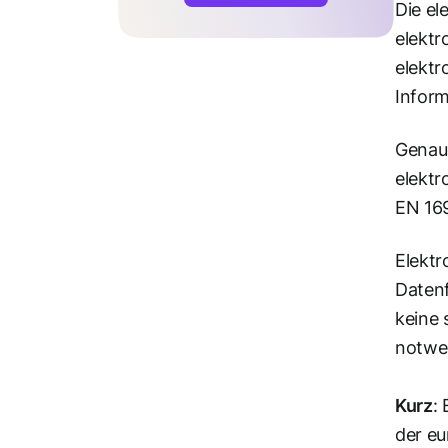
Die el
elektr
elektr
Inform
Genaue
elektr
EN 16
Elektr
Datenf
keine 
notwen
Kurz
:
der eu