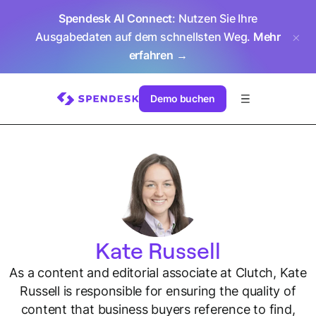
Spendesk AI Connect
: Nutzen Sie Ihre
Ausgabedaten auf dem schnellsten Weg.
Mehr
erfahren →
Demo buchen
Kate Russell
As a content and editorial associate at Clutch, Kate
Russell is responsible for ensuring the quality of
content that business buyers reference to find,