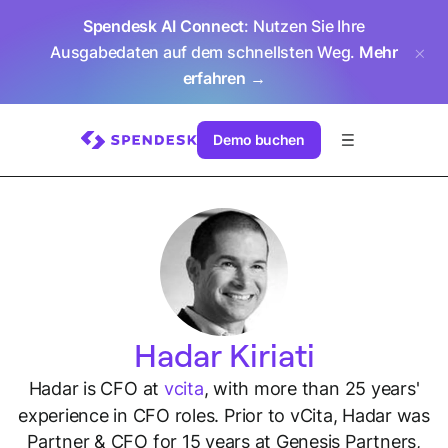
Spendesk AI Connect
: Nutzen Sie Ihre
Ausgabedaten auf dem schnellsten Weg.
Mehr
erfahren →
Demo buchen
Hadar Kiriati
Hadar is CFO at
vcita
, with more than 25 years'
experience in CFO roles. Prior to vCita, Hadar was
Partner & CFO for 15 years at Genesis Partners,