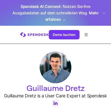
Spendesk AI Connect
: Nutzen Sie Ihre
Ausgabedaten auf dem schnellsten Weg.
Mehr
erfahren →
Demo buchen
Guillaume Dretz
Guillaume Dretz is a User Care Expert at Spendesk