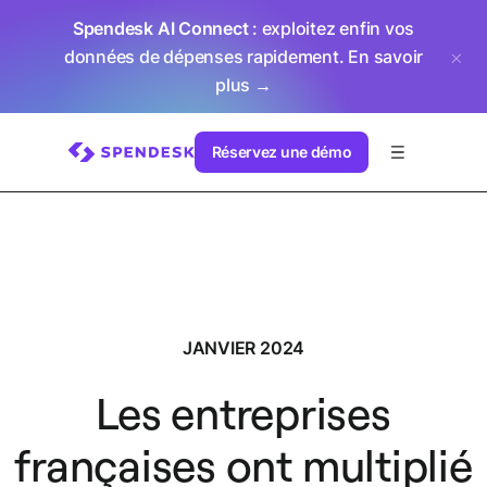
Spendesk AI Connect
: exploitez enfin vos
données de dépenses rapidement.
En savoir
plus →
Réservez une démo
JANVIER 2024
Les entreprises
françaises ont multiplié