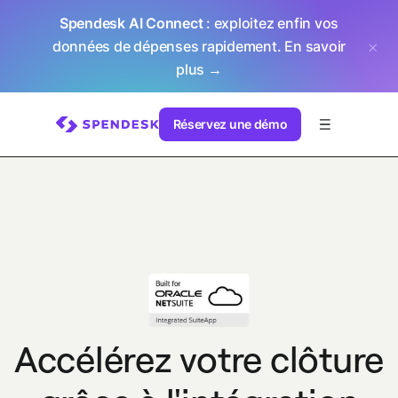
Spendesk AI Connect
: exploitez enfin vos
données de dépenses rapidement.
En savoir
plus →
Réservez une démo
Accélérez votre clôture