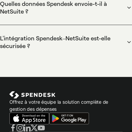
NetSuite ; l'automatisation complète du rapprochement
Quelles données Spendesk envoie-t-il à
dépend de la configuration NetSuite et des règles de
NetSuite ?
correspondance.
Spendesk envoie les transactions, montants, fournisseurs,
codes comptables, centres de coût et pièces jointes (reçus,
factures) selon le mappage configuré.
L'intégration Spendesk–NetSuite est-elle
sécurisée ?
Spendesk sécurise les échanges par chiffrement et contrôles
d'accès ; les journaux d'audit tracent les exportations.
Offrez à votre équipe la solution complète de
gestion des dépenses