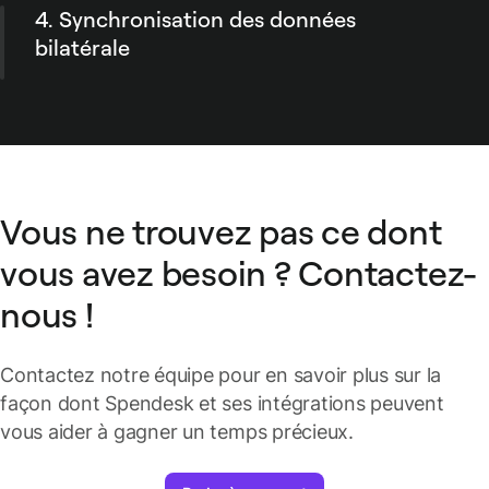
4. Synchronisation des données
automatiquement avec son paiement. Plus
besoin de traitement manuel.
bilatérale
Toutes les données de dépenses mises à jour
depuis Spendesk sont systématiquement
actualisées dans NetSuite et vice-versa !
Vous ne trouvez pas ce dont
vous avez besoin ? Contactez-
nous !
Contactez notre équipe pour en savoir plus sur la
façon dont Spendesk et ses intégrations peuvent
vous aider à gagner un temps précieux.