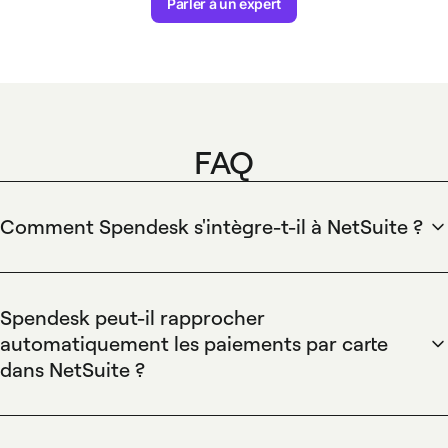
Parler à un expert
FAQ
Comment Spendesk s'intègre-t-il à NetSuite ?
Spendesk s'intègre à NetSuite pour exporter les
transactions de dépenses, factures et reçus vers NetSuite.
Le mappage des comptes et des dimensions est
Spendesk peut-il rapprocher
configurable ; les exportations peuvent être programmées
automatiquement les paiements par carte
ou déclenchées manuellement pour le rapprochement et la
dans NetSuite ?
clôture.
Spendesk exporte les transactions avec les métadonnées et
codes nécessaires pour permettre le rapprochement dans