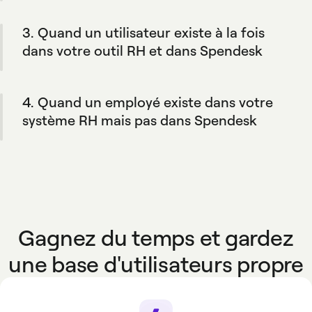
automatiquement à votre outil RH. Cela
3. Quand un utilisateur existe à la fois
permet à votre outil de rester la seule source
de vérité. Vous conservez l'option de les
dans votre outil RH et dans Spendesk
ajouter manuellement.
Quand les informations d'un employé sont
mises à jour dans votre outil RH, elles sont
4. Quand un employé existe dans votre
automatiquement synchronisées dans
Spendesk.
système RH mais pas dans Spendesk
Le profil sera automatiquement créé dans
Spendesk s'il correspond aux règles mises en
place par votre entreprise.
Gagnez du temps et gardez
une base d'utilisateurs propre