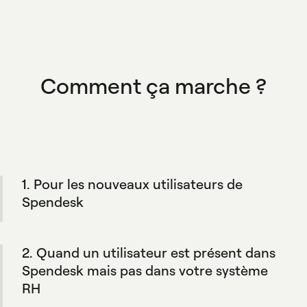
Comment ça marche ?
1. Pour les nouveaux utilisateurs de
Spendesk
Pendant l'onboarding, l'intégration créée
automatiquement un profil Spendesk pour vos
2. Quand un utilisateur est présent dans
équipes et fait correspondre leurs règles avec
votre politique de dépense.
Spendesk mais pas dans votre système
RH
Spendesk ne les ajoutera pas