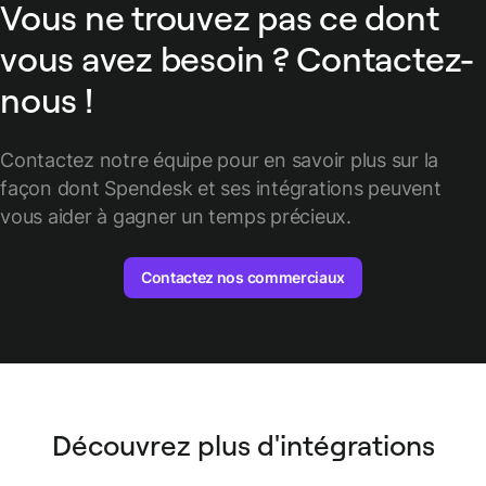
Vous ne trouvez pas ce dont
préservant les données pour le reporting.
vous avez besoin ? Contactez-
nous !
Contactez notre équipe pour en savoir plus sur la
façon dont Spendesk et ses intégrations peuvent
vous aider à gagner un temps précieux.
Contactez nos commerciaux
Découvrez plus d'intégrations